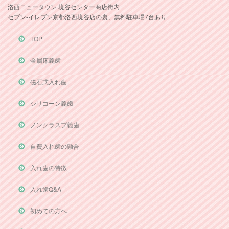
洛西ニュータウン 境谷センター商店街内
セブン-イレブン京都洛西境谷店の裏、無料駐車場7台あり
TOP
金属床義歯
磁石式入れ歯
シリコーン義歯
ノンクラスプ義歯
自費入れ歯の融合
入れ歯の特徴
入れ歯Q&A
初めての方へ