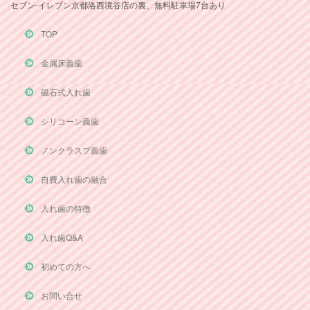
セブン-イレブン京都洛西境谷店の裏、無料駐車場7台あり
TOP
金属床義歯
磁石式入れ歯
シリコーン義歯
ノンクラスプ義歯
自費入れ歯の融合
入れ歯の特徴
入れ歯Q&A
初めての方へ
お問い合せ