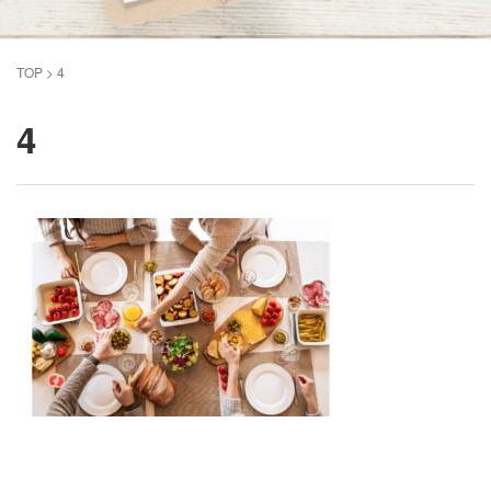
TOP
>
4
4