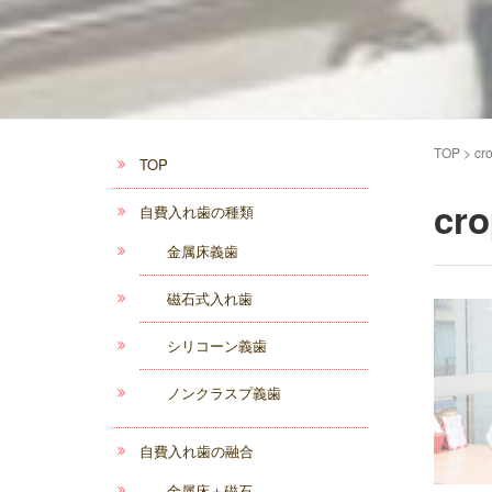
TOP
>
cr
TOP
cro
自費入れ歯の種類
金属床義歯
磁石式入れ歯
シリコーン義歯
ノンクラスプ義歯
自費入れ歯の融合
金属床＋磁石